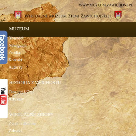
WWW.MUZEUM.ZAWICHOST.PL
MUZEUM
Nowości
Nawigacja
Źródła
Kontakt
Autorzy
HISTORIA ZAWICHOSTU
Dawniej i Dziś
Artykuły
WIRTUALNE ZBIORY
Życie codzienne
Zabytki