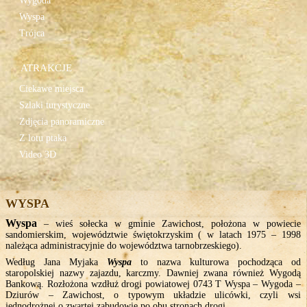
Wygoda
Wyspa
Trójca
ATRAKCJE
Ciekawe miejsca
Szlaki turystyczne
Zdjęcia panoramiczne
Z lotu ptaka
Video 3D
WYSPA
Wyspa
– wieś sołecka w gminie Zawichost, położona w powiecie
sandomierskim, województwie świętokrzyskim ( w latach 1975 – 1998
należąca administracyjnie do województwa tarnobrzeskiego).
Według Jana Myjaka
Wyspa
to nazwa kulturowa pochodząca od
staropolskiej nazwy zajazdu, karczmy. Dawniej zwana również Wygodą
Bankową. Rozłożona wzdłuż drogi powiatowej 0743 T Wyspa – Wygoda –
Dziurów – Zawichost, o typowym układzie ulicówki, czyli wsi
jednodrożnej o zwartej zabudowie po obu stronach drogi.