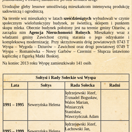
Urodzajne gleby lessowe umożliwiają mieszkańcom intensywną produkcję
sadowniczą i ogrodniczą.
Na terenie wsi mieszkańcy w latach
sześćdziesiątych
wybudowali w czynie
społecznym wielofunkcyjny budynek, ze świetlicą, sklepem i punktem
skupu mleka. Obecnie budynek położony jest na terenie gminy Ożarów, a
zarządza nim
Agencja Nieruchomości Rolnych
. Mieszkańcy wraz z
władzami gminy Zawichost czynią starania o jego odzyskanie i
kompleksową modernizację. Przy skrzyżowaniu dróg powiatowych 0743 T
Wyspa – Wygoda – Dziurów – Zawichost oraz drogi powiatowej 0749 T
Wyspa – Romanówka – Nowy Garbów – Czermin – Słupcza ustawiono
kapliczkę z figurką Matki Boskiej.
Na koniec 2013 roku Wyspę zamieszkiwało 141 osób.
Sołtysi i Rady Sołeckie wsi Wyspa
Lata
Sołtys
Rada Sołecka
Radni
Jędrzejewski Józef,
Trznadel Bogusław,
Walos Marian,
1991 – 1995
Seweryńska Helena
Winiarczyk
Stanisław,
Wawrzyńczak Adam
Jędrzejewski Józef,
Łachowski Jan,
1995 – 1999
Seweryńska Helena