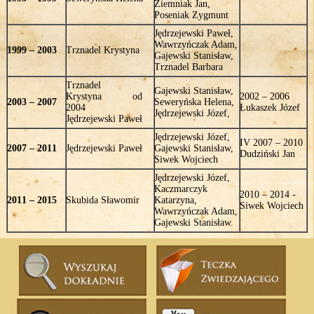
Ziemniak Jan,
Poseniak Zygmunt
Jędrzejewski Paweł,
Wawrzyńczak Adam,
1999 – 2003
Trznadel Krystyna
Gajewski Stanisław,
Trznadel Barbara
Trznadel
Gajewski Stanisław,
Krystyna od
2002 – 2006
2003 – 2007
Seweryńska Helena,
2004
Łukaszek Józef
Jędrzejewski Józef,
Jędrzejewski Paweł
Jędrzejewski Józef,
IV 2007 – 2010
2007 – 2011
Jędrzejewski Paweł
Gajewski Stanisław,
Dudziński Jan
Siwek Wojciech
Jędrzejewski Józef,
Kaczmarczyk
2010 – 2014 -
2011 – 2015
Skubida Sławomir
Katarzyna,
Siwek Wojciech
Wawrzyńczak Adam,
Gajewski Stanisław.