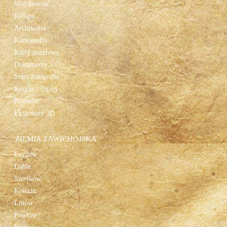
Wojskowość
Religia
Archiwalia
Kartografia
Karty pocztowe
Dokumenty
Stare fotografie
Krzyże i figury
Postacie
Eksponaty 3D
ZIEMIA ZAWICHOJSKA
Czyżów
Dąbie
Józefków
Kolecin
Linów
Pawłów